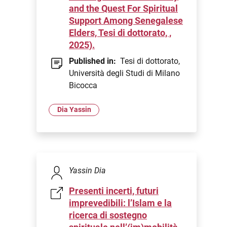
and the Quest For Spiritual
Support Among Senegalese
Elders, Tesi di dottorato, ,
2025).
Published in:
Tesi di dottorato,
Università degli Studi di Milano
Bicocca
Dia Yassin
Yassin Dia
Presenti incerti, futuri
imprevedibili: l’Islam e la
ricerca di sostegno