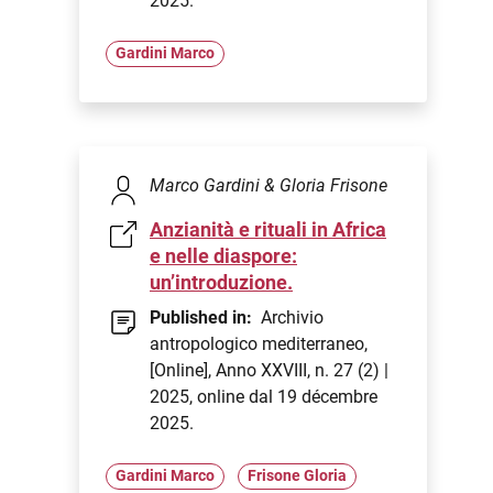
2025.
Gardini Marco
Marco Gardini & Gloria Frisone
Anzianità e rituali in Africa
e nelle diaspore:
un’introduzione.
Published in:
Archivio
antropologico mediterraneo,
[Online], Anno XXVIII, n. 27 (2) |
2025, online dal 19 décembre
2025.
Gardini Marco
Frisone Gloria